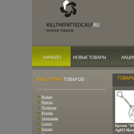
Кольца
Кресты
Подвески
Кулоны
Талисманы
Серьги
Брелок "БМ
Брелки
Ag925 Мате