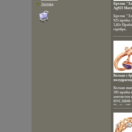
Брелок "Хе
Эротика
Ag925 Мате
Брелок "Хе
925 пробы 
5,82г Проб
серебро.
Кольцо с б
полудраго
RNC26848-S
Кольцо вып
585 пробы 
аметистом 
RNC26848-S
Проба: 585
бриллиант,
Гeммологич
бриллиант, 
0,02 карат, 
вес 0,43 кар