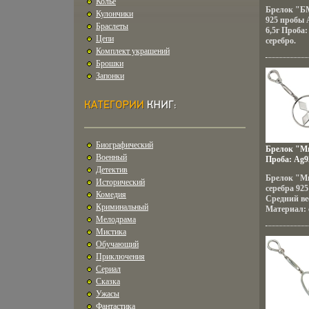
Колье
Брелок "БМ
Кулончики
925 пробы 
Браслеты
6,5г Проба
Цепи
серебро.
Комплект украшений
Брошки
Запонки
Биографический
Брелок "Ми
Военный
Проба: Ag9
Детектив
1814p.
Брелок "Ми
Исторический
серебра 92
Комедия
Средний вес
Криминальный
Материал: 
Мелодрама
Мистика
Обучающий
Приключения
Сериал
Сказка
Ужасы
Фантастика