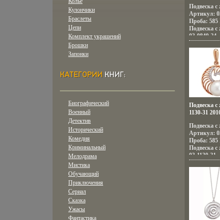
Колье
Подвеска с
Кулончики
Артикул: 03
Браслеты
Проба: 585
Цепи
Подвеска с
03-0849-24.
Комплект украшений
Брошки
Запонки
Биографический
Подвеска с
Военный
1130-31 201
Детектив
Подвеска с
Исторический
Артикул: 03
Комедия
Проба: 585
Криминальный
Подвеска с
03-1130-31.
Мелодрама
Мистика
Обучающий
Приключения
Сериал
Сказка
Ужасы
Фантастика