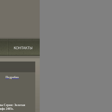
Подробно
мы Серия: Золотая
нфо 2405s.