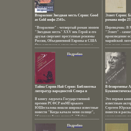
колледж штата
степенью бакала
Вторжение Звездная месть Серия: Good
Элнет Серия: Б
as Gold инфо 2541s.
романа инфо 25
"Вторжение" - четвертый роман эпопеи
Переводчик: В 
"Звездная месть" XXV век Герой и его
"Элнет" - самое
друзья свергают преступные режимы
произведение о
России, Объединенной Европы и США
марийской лите
Они вступают в открытую схватку с
сельского учит
Системой ибяоуо Пристанищем…
Веткана писате
Победа? Нет, начинается Вторжение из
сложныбянэяй 
Подробно
иных измерений Главная беда приходит
марийской дем
неожиданно… Автор Юрий Петухов.
интеллигенции,
борцов за народ
Чавайн.
Тайна Сорни-Най Серия: Библиотека
В безвременье 
литератур народностей Севера и
Букинистическо
Дальнего Востока инфо 2581s.
Хорошая Издате
В книгу лауреата Государственной
Это первая кни
писатель Москв
премии РСФСР имМГорького
известным акте
обложка, 240 ст
ЮШесталова вошли широко известные
Сергеем Юрски
Тираж: 100000 э
повести "Когда качало меня солнце",
повести и расск
(~130х205 мм) и
"Сначала была сказка", "Тайна
многолетнего п
Сорни-най" Художнбянювический
художественной
почерк писателя своеобразен: проза то
артистов, литер
Подробно
переходит в стихи, то переливается в
бянюжархитекто