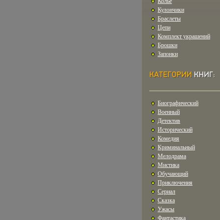
Колье
Кулончики
Браслеты
Цепи
Комплект украшений
Брошки
Запонки
Биографический
Военный
Детектив
Исторический
Комедия
Криминальный
Мелодрама
Мистика
Обучающий
Приключения
Сериал
Сказка
Ужасы
Фантастика