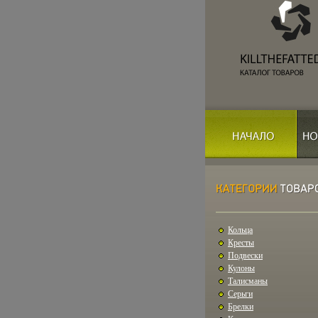
Кольца
Кресты
Подвески
Кулоны
Талисманы
Серьги
Брелки