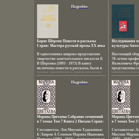
долины ровныя…qбянюн" те же
обстановке, ког
персонажи действуют в тылу врага в
обездоленногоб
Подробно
составе партизанской бригады, которой
безнадежным, п
командует секретарь райкома партии
азербайджански
Егоров Книга рассчитана на массового
на защиту инте
читателя Автор Иван Шевцов.
борются за их п
распространяют
вольнолюбивые
Шихлы.
Борис Шергин Повести и рассказы
Исследования п
Серия: Мастера русской прозы XX века
культуры Антол
инфо 2611s.
Парад, 2006 г Т
В однотомнике широко представлено
Настоящий сбор
ISBN 5-8061-008
творчество замечательного писателя Б
70-летию профе
Формат: 70x100/
В Шергина (1893 - 1973) В книгу
Яковлевича Фр
2706s.
включены повести и рассказы, были и
представлены с
сказки, дневниковые записи писателя
истории и культ
Автор Борис Шергин Борис
интересуется и
Вбяодиикторович Шергин родился 28
внутри? Содерж
Подробно
июля 1893 года в Архангельске в семье
(показать всех 
потомственных кораблестроителей и
Вадим Долгов С
моряков В 1913-17 годах посещал
Строгановское художественное училище
в Москве и затем 5 лет руководил в
Архангельске мастерской
художественных .
Марина Цветаева Собрание сочинений
Марина Цветаев
в 7 томах Том 7 Книга 2 Письма Серия:
в 7 томах Том 3
Марина Цветаева Собрание сочинений
сказки Серия: 
Составитель: Лев Мнухин Художники:
Составители: А
в 7 томах (`Терра`) инфо 2708s.
Собрание сочине
Б Лавров А Семенов Марина Ивановна
Мнухин Марина
инфо 2709s.