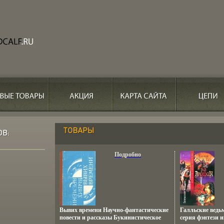
Подробно
Вывих времени Научно-фантастические
Галльские ведь
повести и рассказы Букинистическое
серия фэнтези и