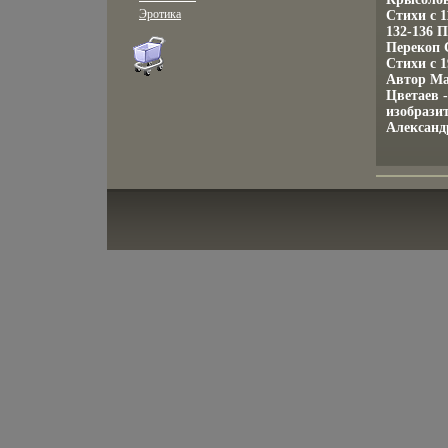
Эротика
Стихи c 
132-136 
Перекоп 
Стихи c 1
Автор Ма
Цветаев 
изобрази
Александ