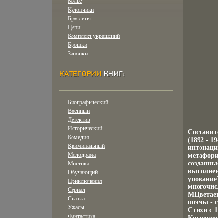
Колье
Кулончики
Браслеты
Цепи
Комплект украшений
Брошки
Запонки
Биографический
Военный
Детектив
Исторический
Составит
Комедия
(1892 - 1
Криминальный
интонаци
Мелодрама
метафори
созданные
Мистика
выполнен
Обучающий
упование
Приключения
многочис
Сериал
МЦветаев
Сказка
поэмы - 
Ужасы
Стихи c 1
Фантастика
Крысолов