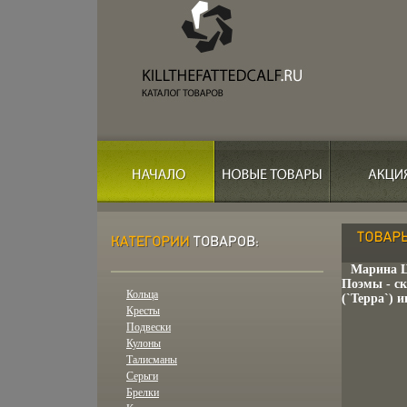
Марина Ц
Поэмы - ск
Кольца
(`Терра`) и
Кресты
Подвески
Кулоны
Талисманы
Серьги
Брелки