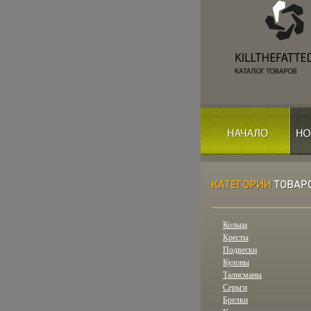
Кольца
Кресты
Подвески
Кулоны
Талисманы
Серьги
Брелки