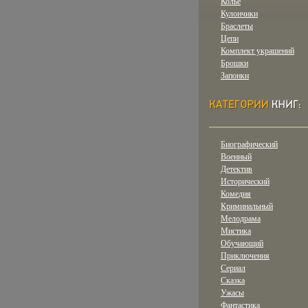
Колье
Кулончики
Браслеты
Цепи
Комплект украшений
Брошки
Запонки
Биографический
Военный
Детектив
Исторический
Комедия
Криминальный
Мелодрама
Мистика
Обучающий
Приключения
Сериал
Сказка
Ужасы
Фантастика