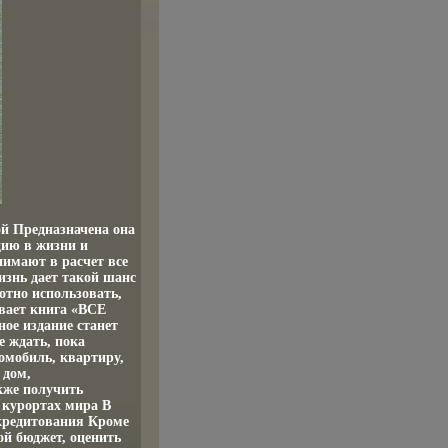
й Предназначена она
цию в жизни и
нимают в расчет все
изнь дает такой шанс
отно использовать,
вает книга «ВСЕ
 издание станет
е ждать, пока
омобиль, квартиру,
 дом,
кже получить
 курортах мира В
кредитования Кроме
ой бюджет, оценить