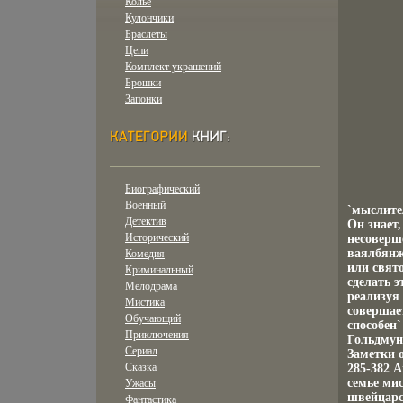
Колье
Кулончики
Браслеты
Цепи
Комплект украшений
Брошки
Запонки
Биографический
Военный
`мыслите
Детектив
Он знает,
Исторический
несоверше
ваялбянж
Комедия
или свято
Криминальный
сделать э
Мелодрама
реализуя
Мистика
совершае
Обучающий
способен
Приключения
Гольдмун
Сериал
Заметки 
Сказка
285-382 
семье ми
Ужасы
швейцарс
Фантастика