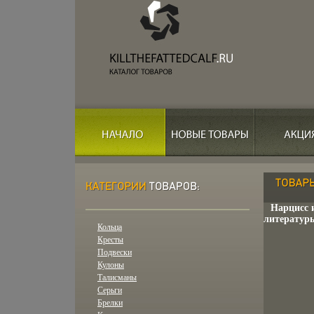
Нарцисс 
литературы
Кольца
Кресты
Подвески
Кулоны
Талисманы
Серьги
Брелки