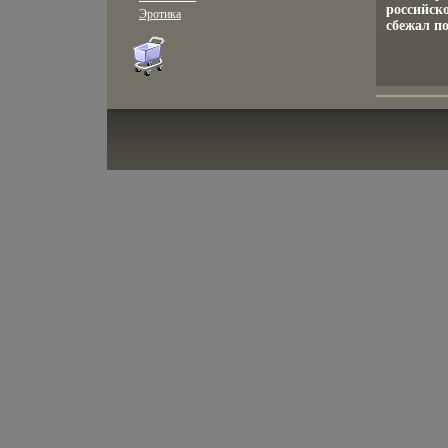
российск
Эротика
сбежал по