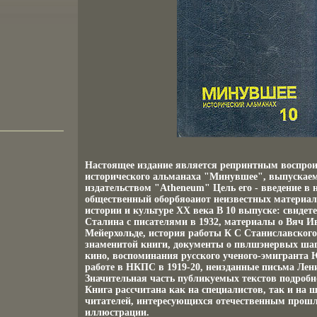
Настоящее издание является репринтным воспро
исторического альманаха "Минувшее", выпускае
издательством "Atheneum" Цель его - введение в 
общественный оборбяоаиот неизвестных материал
истории и культуре XX века В 10 выпуске: свидете
Сталина с писателями в 1932, материалы о Вяч И
Мейерхольде, история работы К С Станиславского
знаменитой книги, документы о пвлшэнервых шаг
кино, воспоминания русского ученого-эмигранта 
работе в НКПС в 1919-20, неизданные письма Лен
Значительная часть публикуемых текстов подроб
Книга рассчитана как на специалистов, так и на 
читателей, интересующихся отечественным про
иллюстрации.