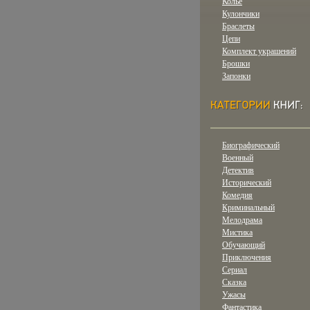
Колье
Кулончики
Браслеты
Цепи
Комплект украшений
Брошки
Запонки
Биографический
Военный
Детектив
Исторический
Комедия
Криминальный
Мелодрама
Мистика
Обучающий
Приключения
Сериал
Сказка
Ужасы
Фантастика