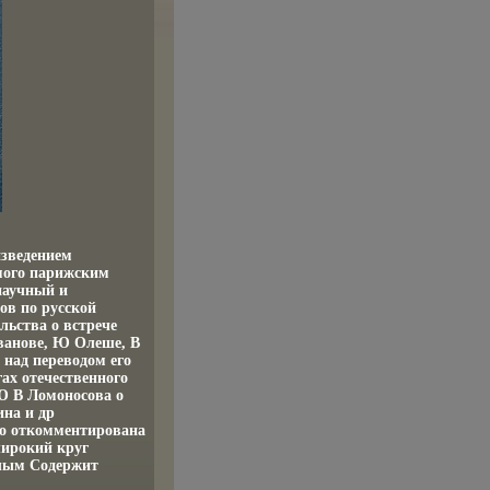
изведением
мого парижским
научный и
ов по русской
льства о встрече
ванове, Ю Олеше, В
 над переводом его
ах отечественного
Ю В Ломоносова о
ина и др
но откомментирована
широкий круг
шлым Содержит