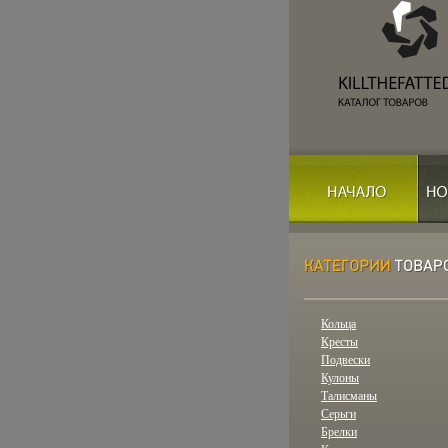
Кольца
Кресты
Подвески
Кулоны
Талисманы
Серьги
Брелки