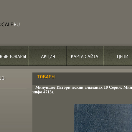
Минувшее Исторический альманах 10 Серия: Мин
инфо 4713s.