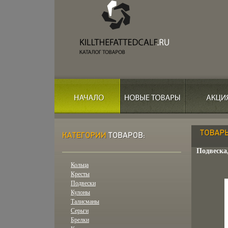
Подвеска,
Кольца
Кресты
Подвески
Кулоны
Талисманы
Серьги
Брелки