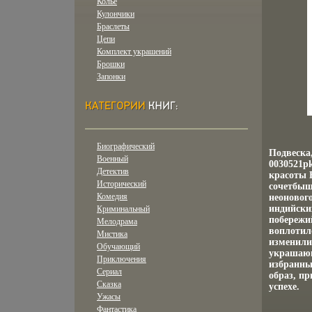
Колье
Кулончики
Браслеты
Цепи
Комплект украшений
Брошки
Запонки
Биографический
Подвеска
Военный
0030521pk
Детектив
красоты 
Исторический
сочетбыш
Комедия
неоновог
индийски
Криминальный
побережи
Мелодрама
воплотил
Мистика
изменили
Обучающий
украшающ
Приключения
избранны
Сериал
образ, пр
Сказка
успехе.
Ужасы
Фантастика