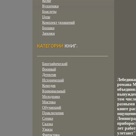
Колье
Кулончики
Браслеты
Цепи
Комплект украшений
Брошки
Запонки
Биографический
Военный
Детектив
Лебедина
Исторический
романа М
Комедия
объединя
Криминальный
вынужденн
Мелодрама
том числе
Мистика
разными 
Обучающий
книге ра
Приключения
ощущение
Сериал
Ленингра
приборос
Сказка
лет рабо
Ужасы
улетают" 
Фантастика