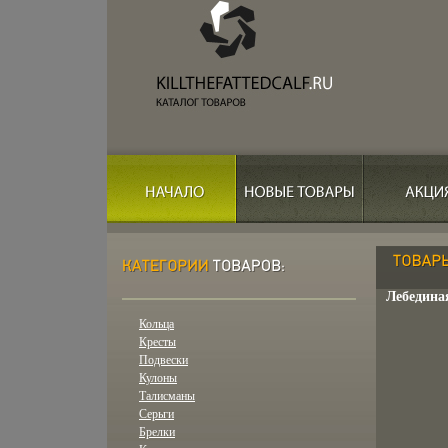
Лебедина
Кольца
Кресты
Подвески
Кулоны
Талисманы
Серьги
Брелки