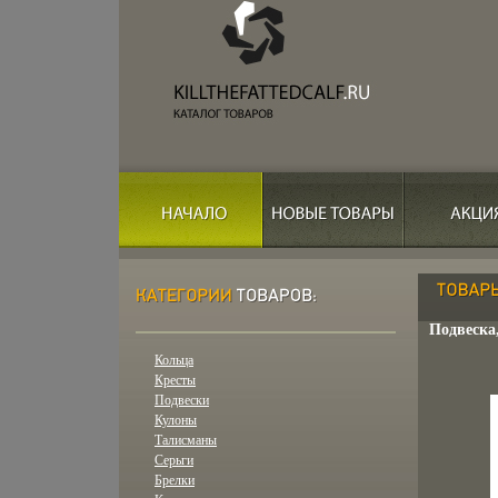
Подвеска,
Кольца
Кресты
Подвески
Кулоны
Талисманы
Серьги
Брелки