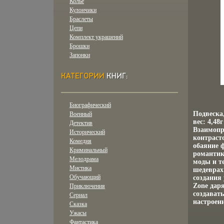
Колье
Кулончики
Браслеты
Цепи
Комплект украшений
Брошки
Запонки
Биографический
Подвеска
Военный
вес: 4,48
Детектив
Взаимопр
Исторический
контраст
Комедия
обаяние 
Криминальный
романтик
Мелодрама
моды и т
Мистика
шедеврах
Обучающий
создания
Zone дар
Приключения
создават
Сериал
настроени
Сказка
Ужасы
Фантастика