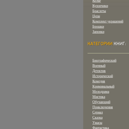
Колье
Кулончики
Браслеты
Цепи
Комплект украшений
Брошки
Запонки
Биографический
Военный
Детектив
Исторический
Комедия
Криминальный
Мелодрама
Мистика
Обучающий
Приключения
Сериал
Сказка
Ужасы
Фантастика