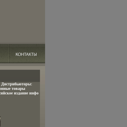
e) Дистрибьюторы:
ионные товары
сийское издание инфо