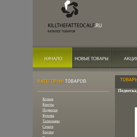
Подвеска,
Кольца
Кресты
Подвески
Кулоны
Талисманы
Серьги
Брелки