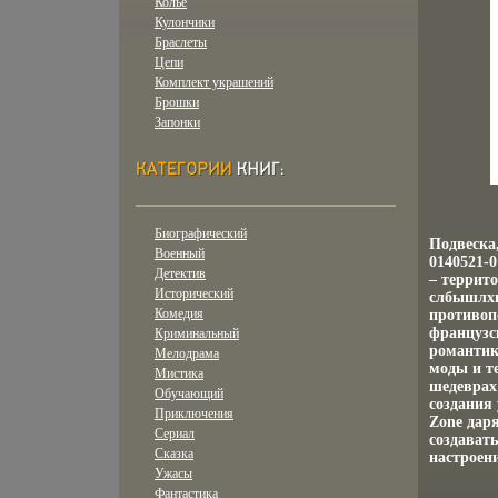
Колье
Кулончики
Браслеты
Цепи
Комплект украшений
Брошки
Запонки
Биографический
Подвеска
Военный
0140521-0
Детектив
– террит
Исторический
слбышлхи
Комедия
противоп
французс
Криминальный
романтик
Мелодрама
моды и т
Мистика
шедеврах
Обучающий
создания
Приключения
Zone дар
Сериал
создават
Сказка
настроени
Ужасы
Фантастика