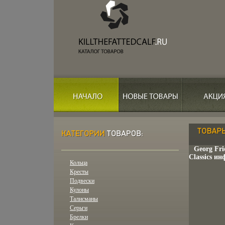
Georg Fri
Classics ин
Кольца
Кресты
Подвески
Кулоны
Талисманы
Серьги
Брелки