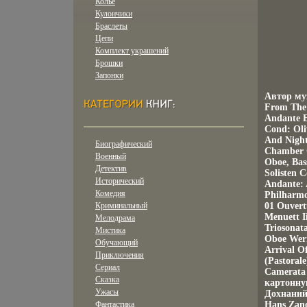
Колье
Кулончики
Браслеты
Цепи
Комплект украшений
Брошки
Запонки
Автор му
From The 
Andante E
Cond: Oli
And Night
Биографический
Chamber O
Военный
Oboe, Bas
Детектив
Solisten 
Исторический
Andante: 
Комедия
Philharmo
Криминальный
01 Ouvert
Menuett I
Мелодрама
Triosonat
Мистика
Oboe Wern
Обучающий
Arrival O
Приключения
(Pastoral
Сериал
Camerata
Сказка
картонну
Ужасы
Дохнаний 
Фантастика
Hans Zanot