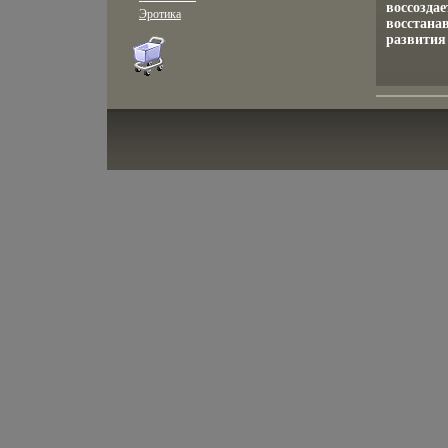
воссоздае
Эротика
восстана
развития