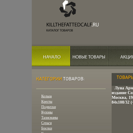
Луна Арм
издание Со
Кольца
Москва, 19
Кресты
84x108/32 
Подвески
Кулоны
Талисманы
Серьги
Брелки