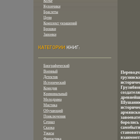
Колье
Кулончики
Браслеты
Цепи
Комплект украшений
Брошки
Запонки
Биографический
Военный
Переводч
Детектив
грузинск
историче
Исторический
Грузибяов
Комедия
создател
Криминальный
древнейш
Мелодрама
Шушаник"
Мистика
историче
Обучающий
армянско
Приключения
завоеват
Сериал
боролись
самобытно
Сказка
становит
Ужасы
взаимоот
Фантастика