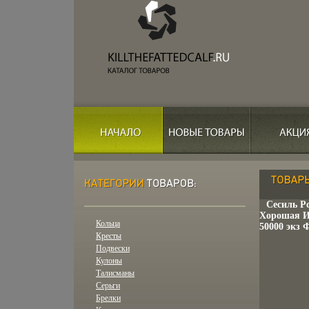
Сесиль Р
Хорошая Из
Кольца
50000 экз 
Кресты
Подвески
Кулоны
Талисманы
Серьги
Брелки