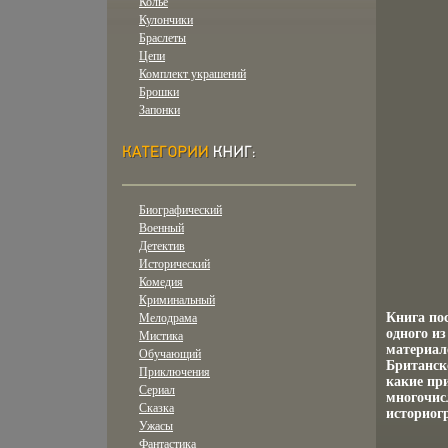
Колье
Кулончики
Браслеты
Цепи
Комплект украшений
Брошки
Запонки
Биографический
Военный
Детектив
Исторический
Комедия
Криминальный
Книга пос
Мелодрама
одного и
Мистика
материал
Обучающий
Британск
Приключения
какие пр
Сериал
многочис
Сказка
историог
Ужасы
Фантастика