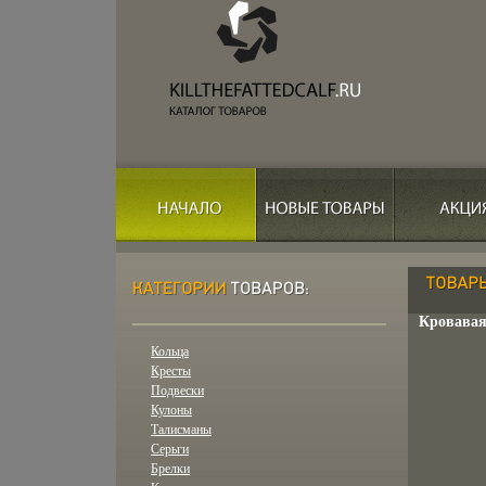
Кровавая
Кольца
Кресты
Подвески
Кулоны
Талисманы
Серьги
Брелки