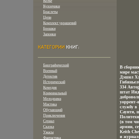
Колье
Кулончики
Браслеты
Цепи
Комплект украшений
Брошки
Запонки
Биографический
В сборни
Военный
мире мас
Детектив
Дэшил Хэ
Исторический
Гибяньелб
334 Авто
Комедия
штат Инди
Криминальный
добровол
Мелодрама
уоррент-
Мистика
службу в
Обучающий
Саунти, 
Приключения
Политехн
Сериал
(в том ч
Сказка
армии, с
Keith Che
Ужасы
и журнал
Фантастика