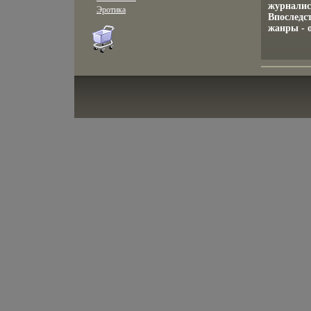
журналис
Эротика
Впоследс
жанры - о