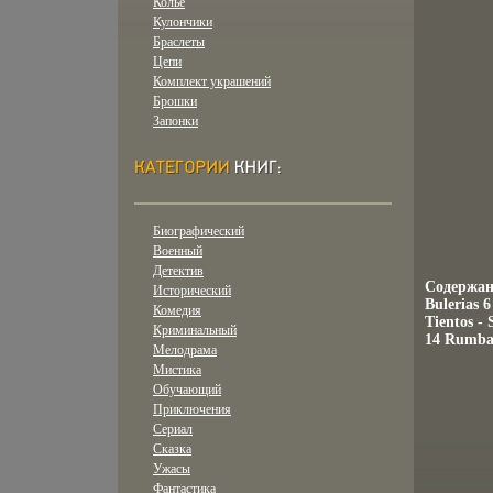
Колье
Кулончики
Браслеты
Цепи
Комплект украшений
Брошки
Запонки
Биографический
Военный
Детектив
Содержани
Исторический
Bulerias 6
Комедия
Tientos -
Криминальный
14 Rumba 
Мелодрама
Мистика
Обучающий
Приключения
Сериал
Сказка
Ужасы
Фантастика