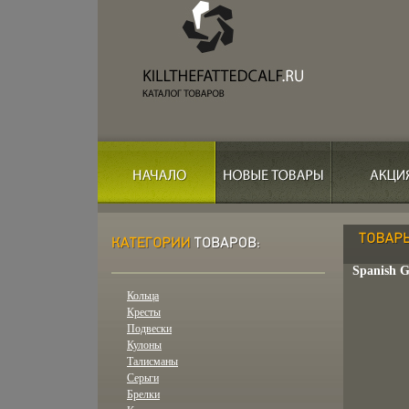
Spanish G
Кольца
Кресты
Подвески
Кулоны
Талисманы
Серьги
Брелки