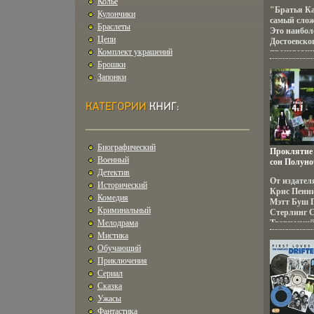
Колье
Ветловская
"Братья Ка
Кулончики
самый слож
Браслеты
Это наибол
Цепи
Достоевско
Комплект украшений
произведен
надежды и 
Брошки
времени, т
Запонки
непреходящ
христианск
Ветловско
рассказчик
словам гер
авторитетн
общих мнен
Биографический
Проклятие
этом рома
Военный
сон Полуно
Ветловская
Детектив
Серия: Ужа
От издател
Исторический
Крис Пенн
Комедия
Мэтт Буш 
Криминальный
Стерлинг 
Мелодрама
Творческий
(показать в
Мистика
Девинбяпжъ
Обучающий
Chris Penn
Приключения
Demski Акт
Сериал
Кайл Ли Эн
Сказка
Аманда Бей
Бон Denisse
Ужасы
Фантастика