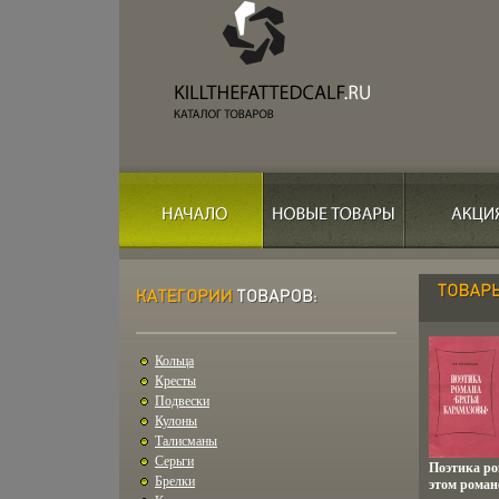
Кольца
Кресты
Подвески
Кулоны
Талисманы
Серьги
Поэтика р
Брелки
этом роман