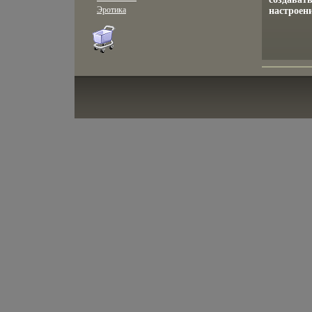
Эротика
настроени