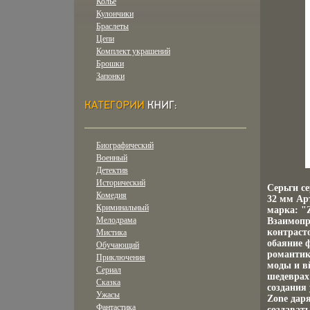
Колье
Кулончики
Браслеты
Цепи
Комплект украшений
Брошки
Запонки
Биографический
Военный
Детектив
Исторический
Серьги с
Комедия
32 мм Арт
Криминальный
марка: "
Мелодрама
Взаимопр
контраст
Мистика
обаяние 
Обучающий
романтик
Приключения
моды и в
Сериал
шедеврах
Сказка
создания
Ужасы
Zone дар
Фантастика
создават