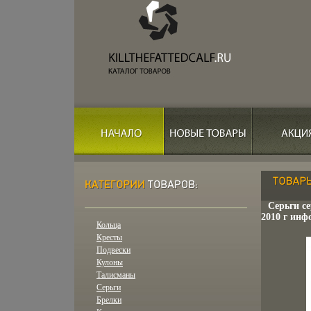
Серьги се
2010 г инфо
Кольца
Кресты
Подвески
Кулоны
Талисманы
Серьги
Брелки